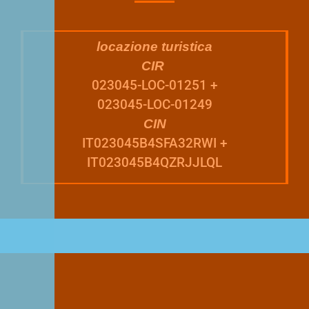
locazione turistica
CIR
023045-LOC-01251 +
023045-LOC-01249
CIN
IT023045B4SFA32RWI +
IT023045B4QZRJJLQL