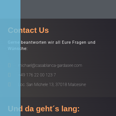
Contact Us
Gerne beantworten wir all Eure Fragen und
Wünsche:
michael@casablanca-gardasee.com
+49 176 22 00 123 7
Loc. San Michele 13, 37018 Malcesine
Und da geht´s lang: