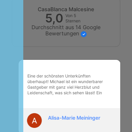
CasaBlanca Malcesine
5,0
Von 5
Sternen
Durchschnitt aus 14 Google
Bewertungen
Eine der schönsten Unterkünften
überhaupt! Michael ist ein wunderbarer
Gastgeber mit ganz viel Herzblut und
Leidenschaft, was sich sehen lässt! Ein
wunderschöner Ausblick und tolle
Wohnungen, jede auf ihre eigene Art und
Weise besonders! Es war unser zweiter
Aufenthalt und ganz bestimmt nicht der
Alisa-Marie Meininger
letzte ♥️vielen lieben Dank Michael, dass
du unsere Reise jedes Mal so
verschönerst Ricardo&Alisa