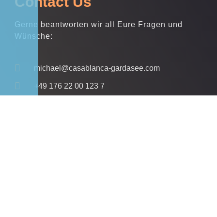
Contact Us
Gerne beantworten wir all Eure Fragen und
Wünsche:
michael@casablanca-gardasee.com
+49 176 22 00 123 7
Loc. San Michele 13, 37018 Malcesine
Und da geht´s lang:
Beim ersten Kreisverkehr in Malcesine (von
Torbole aus kommend) dritte Ausfahrt (also in
die linke Straße abbiegen). Dann auf der Via
Panoramica Richtung „Passo Campiano“ bis zur