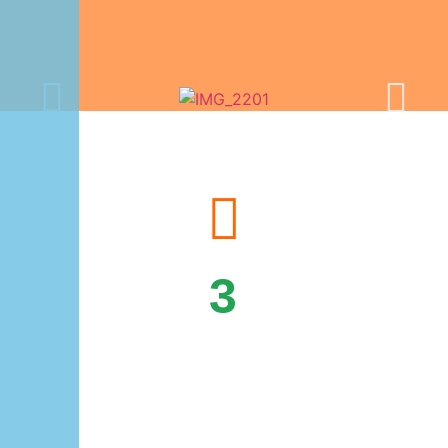
3
APARTMENTS
oben
GIULIA mit einem Schlafzimmer
oder zwei (GIULIA GRANDE)