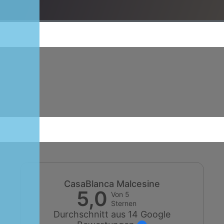
CasaBlanca Malcesine
5,0
Von 5
Sternen
Durchschnitt aus 14 Google