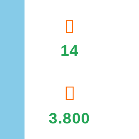
unten
ALESSIA und CHIARA
14
PLÄTZE IM WINTERGARTEN MIT
GASTROKÜCHE
3.800
QM GARTEN MIT OLIVENBÄUMEN