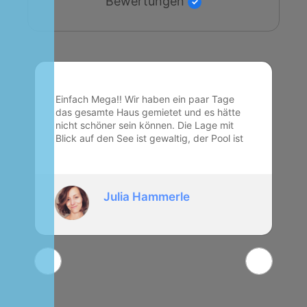
Bewertungen
Eine der schönsten Unterkünften
überhaupt! Michael ist ein wunderbarer
Gastgeber mit ganz viel Herzblut und
Leidenschaft, was sich sehen lässt! Ein
wunderschöner Ausblick und tolle
Wohnungen, jede auf ihre eigene Art und
Weise besonders! Es war unser zweiter
Aufenthalt und ganz bestimmt nicht der
Alisa-Marie Meininger
letzte ♥️vielen lieben Dank Michael, dass
du unsere Reise jedes Mal so
verschönerst Ricardo&Alisa